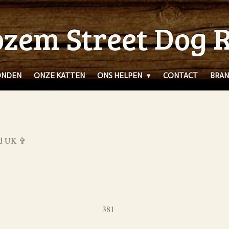
zem Street Dog 
ONDEN
ONZE KATTEN
ONS HELPEN
CONTACT
BRAN
rd UK ✞
381