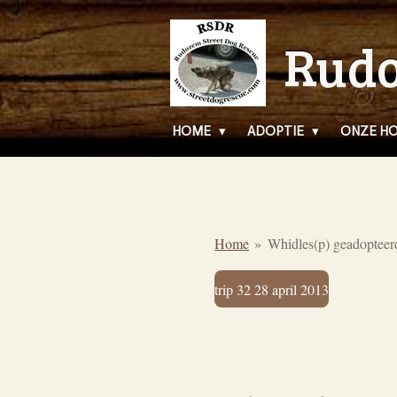
Ga
Rudo
direct
naar
de
hoofdinhoud
HOME
ADOPTIE
ONZE H
Home
»
Whidles(p) geadoptee
trip 32 28 april 2013