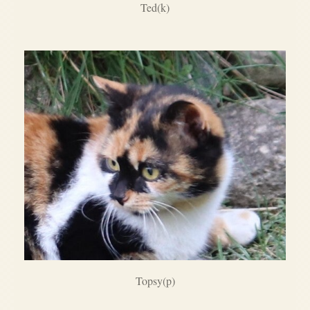
Ted(k)
Topsy(p)