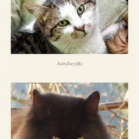
Ace(
Joey)
(k)