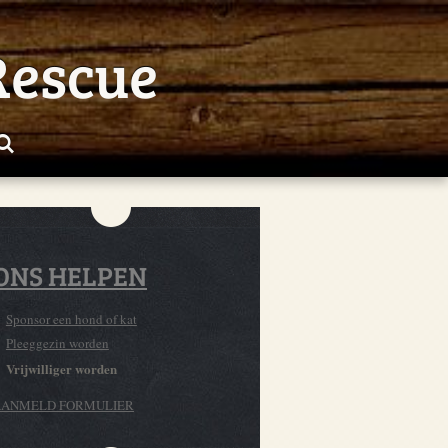
Rescue
ONS HELPEN
Sponsor een hond of kat
Pleeggezin worden
Vrijwilliger worden
AANMELD FORMULIER