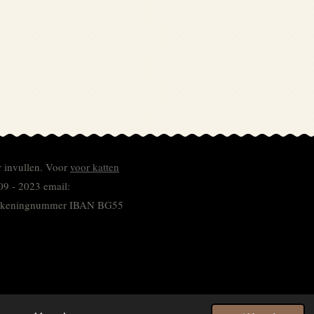
r invullen.
Voor
voor katten
09 - 2023 email:
 rekeningnummer
IBAN BG55