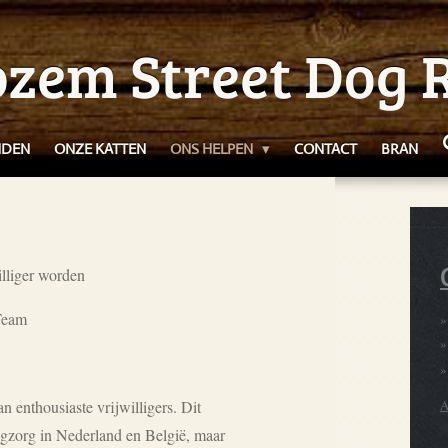
zem Street Dog 
NDEN
ONZE KATTEN
ONS HELPEN
CONTACT
BRAN
lliger worden
Team
 enthousiaste vrijwilligers. Dit
egzorg in Nederland en België, maar