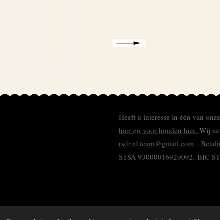
Heeft u interesse in één van onz
hier
en
voor honden hier.
Wij ne
rsdr.nl.team@gmail.com
. Betal
STSA 93000016929092.
BIC S