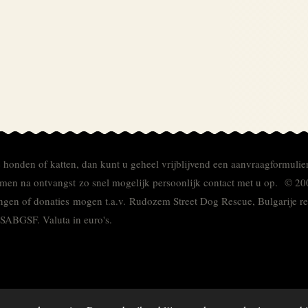
e honden of katten, dan kunt u geheel vrijblijvend een aanvraagformulie
men na ontvangst zo snel mogelijk persoonlijk contact met u op. © 20
ingen of donaties mogen t.a.v. Rudozem Street Dog Rescue, Bulgarije
TSABGSF.
Valuta in euro's.