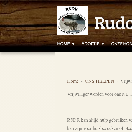
Ga
Rudo
direct
naar
de
hoofdinhoud
HOME
ADOPTIE
ONZE HO
Home
»
ONS HELPEN
»
Vrijwi
Vrijwilliger worden voor ons NL 
RSDR kan altijd hulp gebruiken van
kan zijn voor huisbezoeken of ple