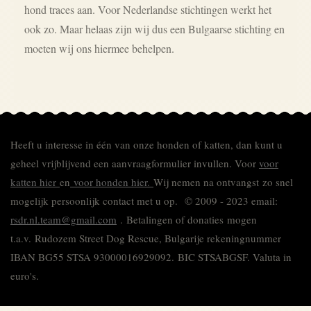
hond traces aan. Voor Nederlandse stichtingen werkt het
ook zo. Maar helaas zijn wij dus een Bulgaarse stichting en
moeten wij ons hiermee behelpen.
Heeft u interesse in één van onze honden of katten, dan kunt u
geheel vrijblijvend een aanvraagformulier invullen.
Voor
voor
katten hier
en
voor honden hier.
Wij nemen na ontvangst zo snel
mogelijk persoonlijk contact met u op. © 2009 - 2023 email:
rsdr.nl.team@gmail.com
. Betalingen of donaties mogen
t.a.v. Rudozem Street Dog Rescue, Bulgarije rekeningnummer
IBAN BG55 STSA 93000016929092.
BIC STSABGSF.
Valuta in
euro's.