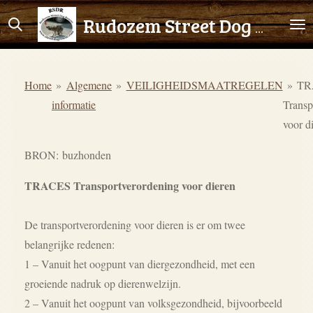
Ga
Rudozem Street Dog Rescue
direct
naar
de
Home
»
Algemene
»
VEILIGHEIDSMAATREGELEN
»
TR
hoofdinhoud
informatie
Transp
voor d
BRON: buzhonden
TRACES Transportverordening voor dieren
De transportverordening voor dieren is er om twee
belangrijke redenen:
1 – Vanuit het oogpunt van diergezondheid, met een
groeiende nadruk op dierenwelzijn.
2 – Vanuit het oogpunt van volksgezondheid, bijvoorbeeld