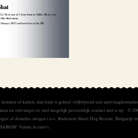
e honden of katten, dan kunt u geheel vrijblijvend een aanvraagformulie
men na ontvangst zo snel mogelijk persoonlijk contact met u op. © 20
ingen of donaties mogen t.a.v. Rudozem Street Dog Rescue, Bulgarije
TSABGSF.
Valuta in euro's.