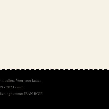
r invullen.
Voor
voor katten
09 - 2023 email:
 rekeningnummer
IBAN BG55