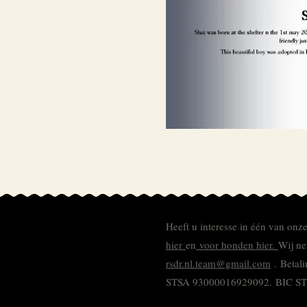
Heeft u interesse in één van onz
hier
en
voor honden hier.
Wij ne
rsdr.nl.team@gmail.com
. Betal
STSA 93000016929092.
BIC S