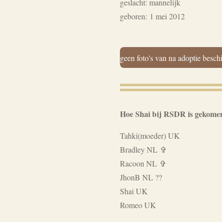
geslacht: mannelijk
geboren:
1 mei 2012
geen foto's van na adoptie besch
Hoe Shai bij RSDR is gekome
Tahki(moeder) UK
Bradley NL ✞
Racoon NL ✞
JhonB NL ??
Shai UK
Romeo UK