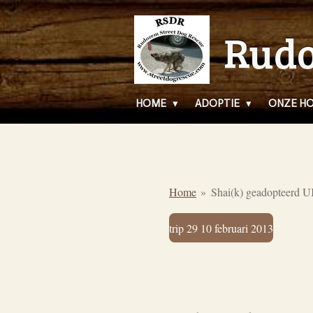
Ga
Rudo
direct
naar
de
hoofdinhoud
HOME
ADOPTIE
ONZE H
Home
»
Shai(k) geadopteerd 
trip 29 10 februari 2013