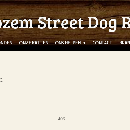
zem Street Dog 
ONDEN
ONZE KATTEN
ONS HELPEN
CONTACT
BRAN
UK
405