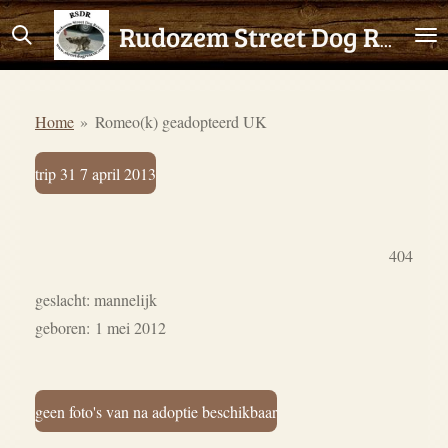
Ga
Rudozem Street Dog Rescue
direct
naar
de
Home
»
Romeo(k) geadopteerd UK
hoofdinhoud
trip 31 7 april 2013
404
geslacht: mannelijk
geboren:
1 mei 2012
geen foto's van na adoptie beschikbaar