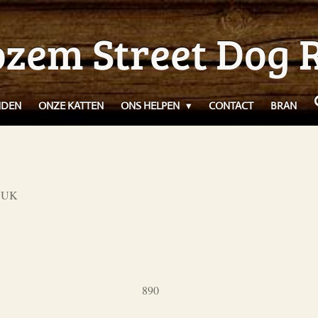
zem Street Dog 
NDEN
ONZE KATTEN
ONS HELPEN
CONTACT
BRAN
d UK
890