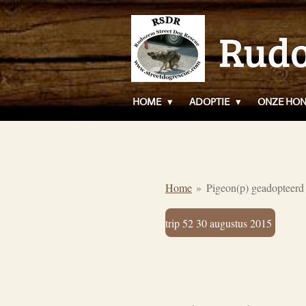
Ga
Rudo
direct
naar
de
hoofdinhoud
HOME
ADOPTIE
ONZE HO
Home
»
Pigeon(p) geadopteer
trip 52 30 augustus 2015