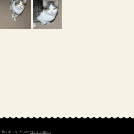
r invullen.
Voor
voor katten