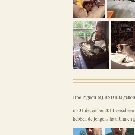
Hoe Pigeon bij RSDR is geko
op 31 december 2014 verscheen 
hebben de jongens haar binnen 