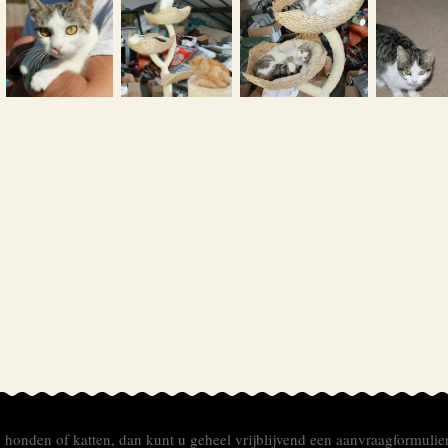
e honden of katten, dan kunt u geheel vrijblijvend een aanvraagformulie