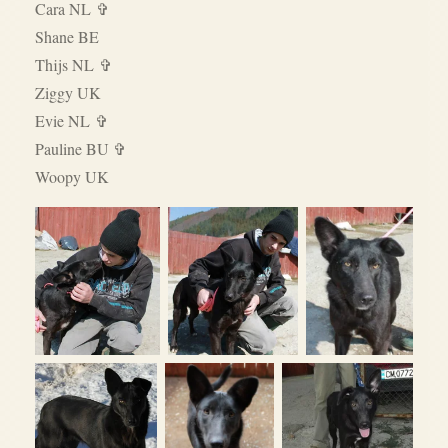
Cara NL ✞
Shane BE
Thijs NL ✞
Ziggy UK
Evie NL ✞
Pauline BU ✞
Woopy UK