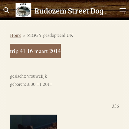
Ga
Rudozem Street Dog Rescue
direct
naar
de
Home
»
ZIGGY geadopteerd UK
hoofdinhoud
trip 41 16 maart 2014
geslacht: vrouwelijk
geboren: ± 30-11-2011
336