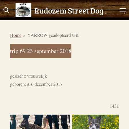
Ga
Rudozem Street Dog Rescue
direct
naar
de
Home
»
YARROW geadopteerd UK
hoofdinhoud
trip 69 23 september 2018
geslacht: vrouwelijk
geboren:
±
6 december 2017
1431