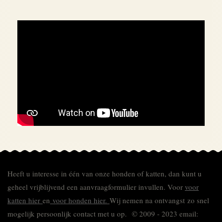
Heeft u interesse in één van onze honden of katten, dan kunt u
geheel vrijblijvend een aanvraagformulier invullen.
Voor
voor
katten hier
en
voor honden hier.
Wij nemen na ontvangst zo snel
mogelijk persoonlijk contact met u op. © 2009 - 2023 email: