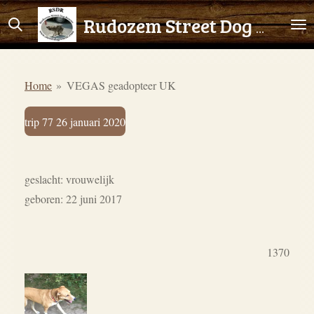
Ga
Rudozem Street Dog Rescue
direct
naar
de
Home
»
VEGAS geadopteer UK
hoofdinhoud
trip 77 26 januari 2020
geslacht: vrouwelijk
geboren: 22 juni 2017
1370