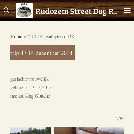
Ga
Rudozem Street Dog Rescue
direct
naar
de
Home
»
TULIP geadopteerd UK
hoofdinhoud
trip 47 14 december 2014
geslacht: vrouwelijk
geboren: 17-12-2013
ras: kruising
(Gonche)
759