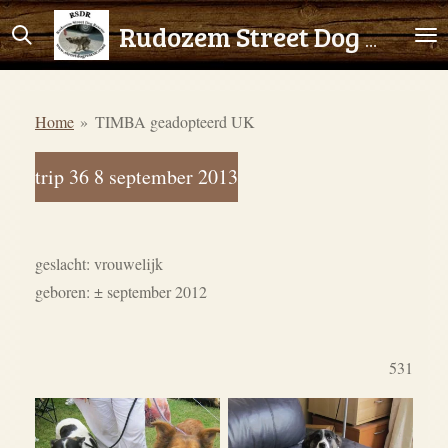
Ga
Rudozem Street Dog Rescue
direct
naar
de
Home
»
TIMBA geadopteerd UK
hoofdinhoud
trip 36 8 september 2013
geslacht: vrouwelijk
geboren:
± september 2012
531