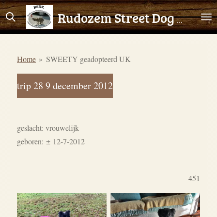
Ga
Rudozem Street Dog Rescue
direct
naar
de
Home
»
SWEETY geadopteerd UK
hoofdinhoud
trip 28 9 december 2012
geslacht: vrouwelijk
geboren:
±
12-7-2012
451