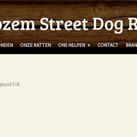
zem Street Dog 
ONDEN
ONZE KATTEN
ONS HELPEN
CONTACT
BRAN
pteerd UK