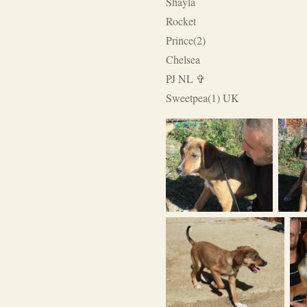
Shayla
Rocket
Prince(2)
Chelsea
PJ NL ✞
Sweetpea(1) UK