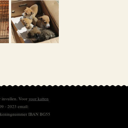
r invullen.
Voor
voor katten
09 - 2023 email:
 rekeningnummer
IBAN BG55