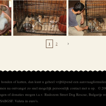
1
2
e honden of katten, dan kunt u geheel vrijblijvend een aanvraagformulie
men na ontvangst zo snel mogelijk persoonlijk contact met u op. © 20
ingen of donaties mogen t.a.v. Rudozem Street Dog Rescue, Bulgarije
TSABGSF.
Valuta in euro's.