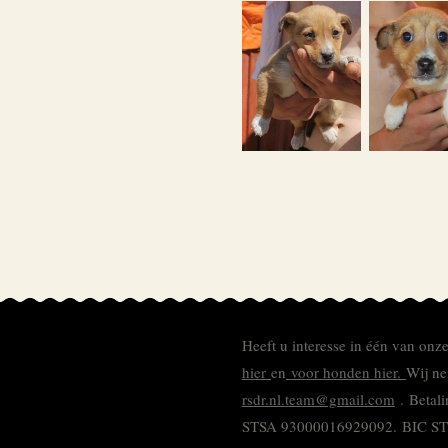
Heeft u interesse in één van onz
hier
en
voor honden hier.
Wij ne
rsdr.nl.team@gmail.com
. Betal
STSA 93000016929092.
BIC S