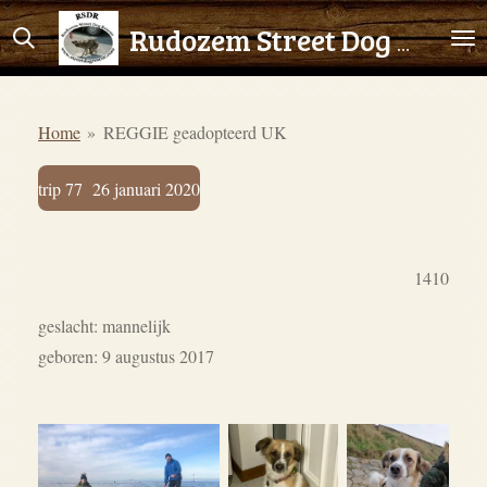
Ga
Rudozem Street Dog Rescue
direct
naar
de
Home
»
REGGIE geadopteerd UK
hoofdinhoud
trip 77 26 januari 2020
1410
geslacht: mannelijk
geboren: 9 augustus 2017