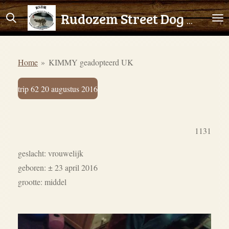
Ga
Rudozem Street Dog Rescue
direct
naar
de
Home
»
KIMMY geadopteerd UK
hoofdinhoud
trip 62 20 augustus 2016
1131
geslacht: vrouwelijk
geboren: ± 23 april 2016
grootte: middel