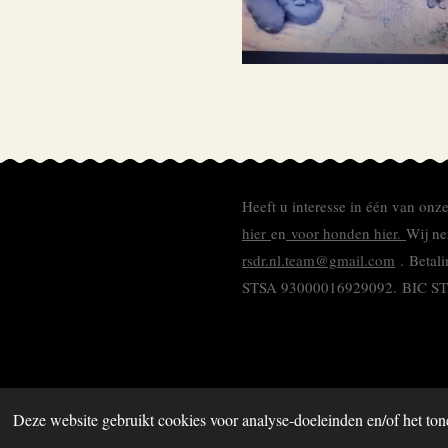
Heeft u interesse in één van onz
hier
en
voor honden hier.
Wij ne
rsdr.nl.team@gmail.com
. Betal
STSA 93000016929092.
BIC S
Deze website gebruikt cookies voor analyse-doeleinden en/of het ton