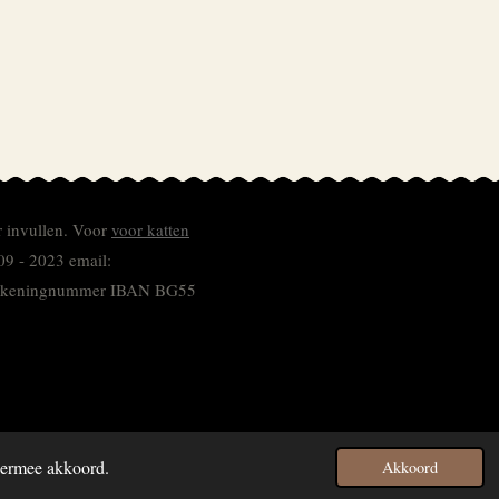
r invullen.
Voor
voor katten
09 - 2023 email:
 rekeningnummer
IBAN BG55
hiermee akkoord.
Akkoord