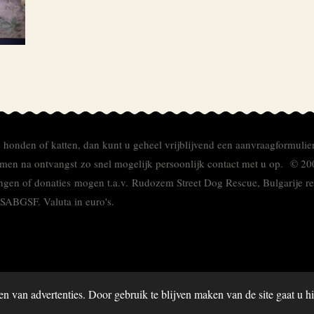
e honden of katten, dan kunt u geheel vrijblijvend een aanvraagformulie
men na ontvangst zo snel mogelijk persoonlijk contact met u op. © 20
ingen of donaties mogen t.a.v. Rudozem Street Dog Rescue, Bulgarije
TSABGSF.
Valuta in euro's.
en van advertenties. Door gebruik te blijven maken van de site gaat u 