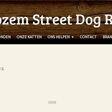
zem Street Dog 
ONDEN
ONZE KATTEN
ONS HELPEN
CONTACT
BRAN
 UK
1010