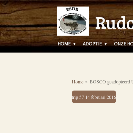
Ga
Rudo
direct
naar
de
hoofdinhoud
HOME
ADOPTIE
ONZE H
Home
»
BOSCO geadopteerd
trip 57 14 februari 2016