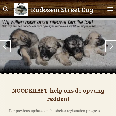
Ga
Rudozem Street Dog Rescue
direct
naar
de
hoofdinhoud
NOODKREET: help ons de opvang
redden!
For previous updates on the shelter registration progress