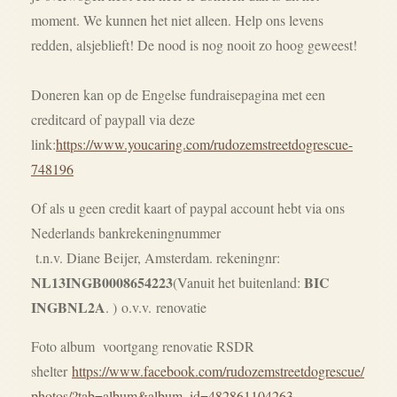
moment. We kunnen het niet alleen. Help ons levens
redden, alsjeblieft! De nood is nog nooit zo hoog geweest!
Doneren kan op de Engelse fundraisepagina met een
creditcard of paypall via deze
link:
https://www.youcaring.com/
rudozemstreetdogrescue-
7481
96
Of als u geen credit kaart of paypal account hebt via ons
Nederlands bankrekeningnummer
t.n.v. Diane Beijer, Amsterdam. rekeningnr:
NL13INGB0008654223
BIC
(Vanuit het buitenland:
INGBNL2A
. )
o.v.v. renovatie
Foto album voortgang renovatie RSDR
shelter
https://www.facebook.com/rudozemstreetdogrescue/
photos/?tab=album&album_id=482861104263