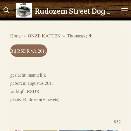
Ga
Rudozem Street Dog Rescue
direct
naar
de
Home
»
ONZE KATTEN
»
Thomas(k) ✞
hoofdinhoud
Bij RSDR v/a 2011
geslacht: mannelijk
geboren: augustus 2011
verblijft: RSDR
plaats: Rudozem(Elhovets)
852