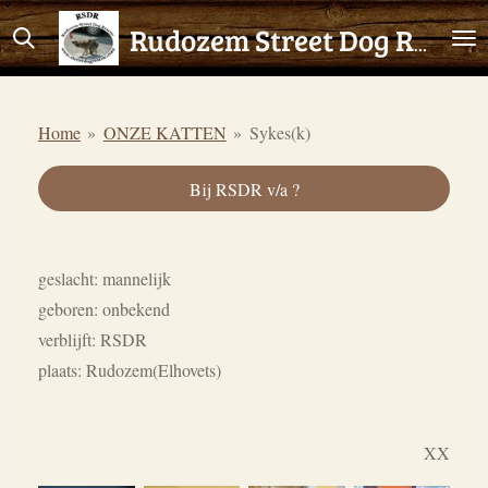
Ga
Rudozem Street Dog Rescue
direct
naar
de
Home
»
ONZE KATTEN
»
Sykes(k)
hoofdinhoud
Bij RSDR v/a ?
geslacht: mannelijk
geboren: onbekend
verblijft: RSDR
plaats: Rudozem(Elhovets)
XX