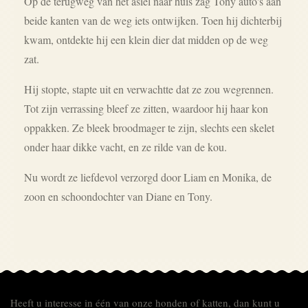
Op de terugweg van het asiel naar huis zag Tony auto's aan
beide kanten van de weg iets ontwijken. Toen hij dichterbij
kwam, ontdekte hij een klein dier dat midden op de weg
zat.
Hij stopte, stapte uit en verwachtte dat ze zou wegrennen.
Tot zijn verrassing bleef ze zitten, waardoor hij haar kon
oppakken. Ze bleek broodmager te zijn, slechts een skelet
onder haar dikke vacht, en ze rilde van de kou.
Nu wordt ze liefdevol verzorgd door Liam en Monika, de
zoon en schoondochter van Diane en Tony.
Heeft u interesse in één van onze honden of katten, dan kunt u