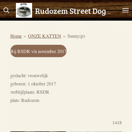
Ga
Rudozem Street Dog Rescue
direct
naar
de
Home
»
ONZE KATTEN
»
Sunny(p)
hoofdinhoud
Bij RSDR v/a november 2017
geslacht: vrouwelijk
geboren: 1 oktober 2017
verblijfplaats: RSDR
plats: Rudozem
1418