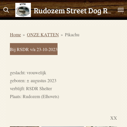
Ga
Rudozem Street Dog Rescue
direct
naar
de
Home
»
ONZE KATTEN
»
Pikachu
hoofdinhoud
Bij RSDR v/a 23-10-2023
geslacht: vrouwelijk
geboren:
±
augustus 2023
verblijft: RSDR Shelter
Plaats: Rudozem (Elhovets)
XX