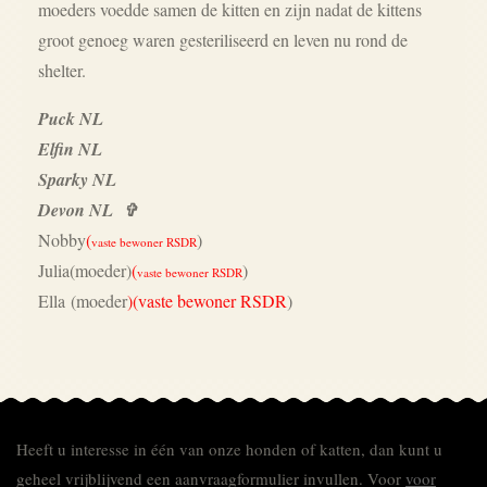
moeders voedde samen de kitten en zijn nadat de kittens
groot genoeg waren gesteriliseerd en leven nu rond de
shelter.
Puck NL
Elfin NL
Sparky NL
Devon NL ✞
Nobby
(
)
vaste bewoner RSDR
Julia
(moeder)
(
)
vaste bewoner RSDR
Ella (moeder
)(vaste bewoner RSDR
)
Heeft u interesse in één van onze honden of katten, dan kunt u
geheel vrijblijvend een aanvraagformulier invullen.
Voor
voor