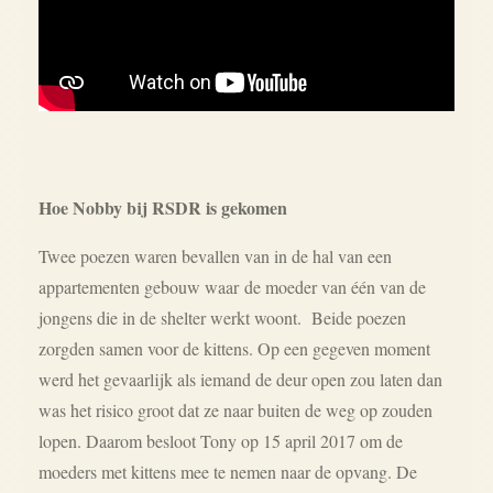
Hoe Nobby bij RSDR is gekomen
Twee poezen waren bevallen van in de hal van een
appartementen gebouw waar de moeder van één van de
jongens die in de shelter werkt woont. Beide poezen
zorgden samen voor de kittens. Op een gegeven moment
werd het gevaarlijk als iemand de deur open zou laten dan
was het risico groot dat ze naar buiten de weg op zouden
lopen. Daarom besloot Tony op 15 april 2017 om de
moeders met kittens mee te nemen naar de opvang. De