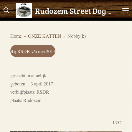
Ga
Rudozem Street Dog Rescue
direct
naar
de
Home
»
ONZE KATTEN
»
Nobby(k)
hoofdinhoud
Bij RSDR v/a mei 2017
geslacht: mannelijk
geboren: 3 april 2017
verblijfplaats: RSDR
plaats: Rudozem
1352