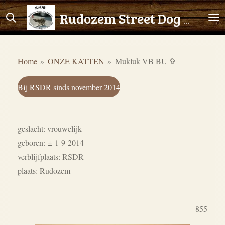
Ga
Rudozem Street Dog Rescue
direct
naar
de
Home
»
ONZE KATTEN
»
Mukluk VB BU ✞
hoofdinhoud
Bij RSDR sinds november 2014
geslacht: vrouwelijk
geboren:
±
1-9-2014
verblijfplaats: RSDR
plaats: Rudozem
855