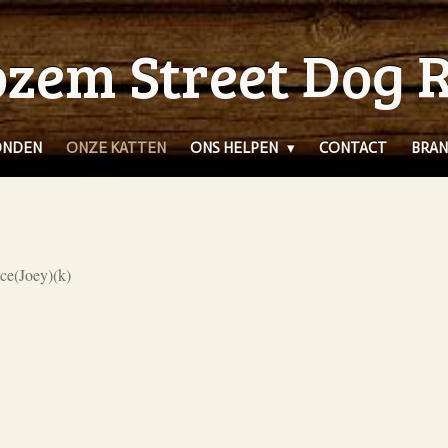
zem Street Dog 
ONDEN
ONZE KATTEN
ONS HELPEN
CONTACT
BRAN
ce(Joey)(k)