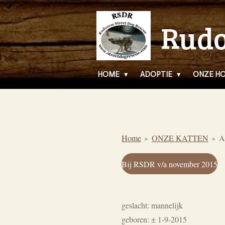
Ga
Rudo
direct
naar
de
hoofdinhoud
HOME
ADOPTIE
ONZE H
Home
»
ONZE KATTEN
»
A
Bij RSDR v/a november 2015
geslacht: mannelijk
geboren: ± 1-9-2015