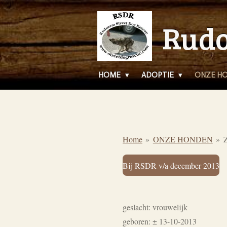
Ga
Rudo
direct
naar
de
hoofdinhoud
HOME
ADOPTIE
ONZE H
Home
»
ONZE HONDEN
»
Bij RSDR v/a december 2013
geslacht: vrouwelijk
geboren: ± 13-10-2013