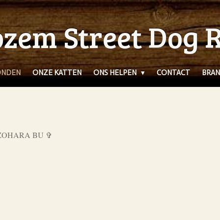
zem Street Dog 
ONDEN
ONZE KATTEN
ONS HELPEN
CONTACT
BRAN
ZOHARA BU ✞