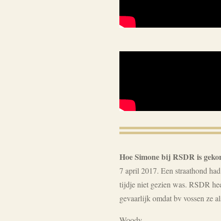
Hoe Simone bij RSDR is gek
7 april 2017. Een straathond ha
tijdje niet gezien was. RSDR he
gevaarlijk omdat bv vossen ze al
Woody