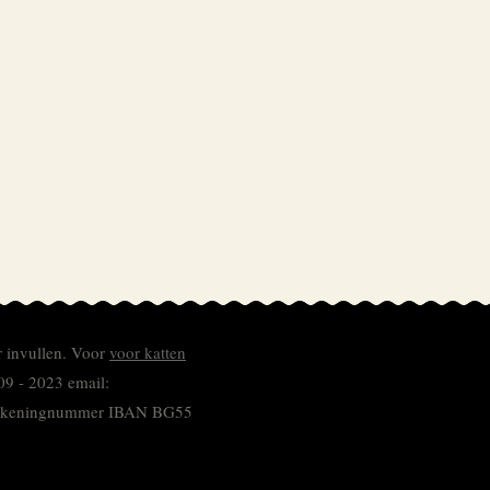
r invullen.
Voor
voor katten
09 - 2023 email:
 rekeningnummer
IBAN BG55