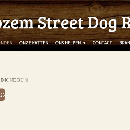
zem Street Dog 
ONDEN
ONZE KATTEN
ONS HELPEN
CONTACT
BRAN
SIMONE BU ✞
023