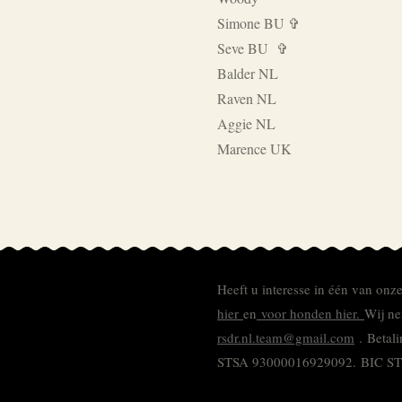
Simone BU ✞
Seve BU ✞
Balder NL
Raven NL
Aggie NL
Marence UK
Heeft u interesse in één van onz
hier
en
voor honden hier.
Wij ne
rsdr.nl.team@gmail.com
. Betal
STSA 93000016929092.
BIC S