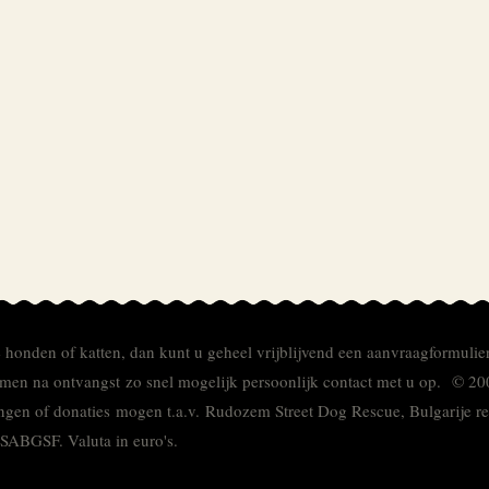
e honden of katten, dan kunt u geheel vrijblijvend een aanvraagformulie
men na ontvangst zo snel mogelijk persoonlijk contact met u op. © 20
ingen of donaties mogen t.a.v. Rudozem Street Dog Rescue, Bulgarije
TSABGSF.
Valuta in euro's.