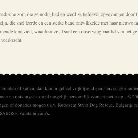
edische zorg die ze nodig had en werd ze liefdevol opgevangen door 
 zijn, die snel leerde en een sterke band ontwikkelde met haar nieuwe fa
rmende kant zien, waardoor ze al snel een onvervangbaar lid van het ge
 veerkracht.
e honden of katten, dan kunt u geheel vrijblijvend een aanvraagformulie
men na ontvangst zo snel mogelijk persoonlijk contact met u op. © 20
ingen of donaties mogen t.a.v. Rudozem Street Dog Rescue, Bulgarije
TSABGSF.
Valuta in euro's.