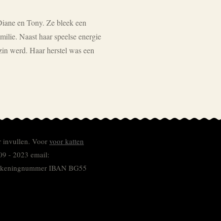
Diane en Tony. Ze bleek een
milie. Naast haar speelse energie
zin werd. Haar herstel was een
r invullen.
Voor
voor katten
09 - 2023 email:
 rekeningnummer
IBAN BG55