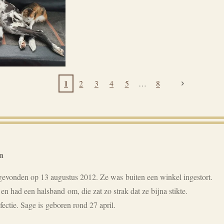
1
2
3
4
5
8
n
evonden op 13 augustus 2012. Ze was buiten een winkel ingestort.
n had een halsband om, die zat zo strak dat ze bijna stikte.
ectie. Sage is geboren rond 27 april.