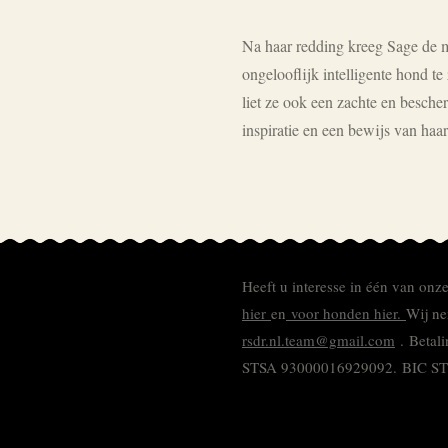
Na haar redding kreeg Sage de m
ongelooflijk intelligente hond te
liet ze ook een zachte en besche
inspiratie en een bewijs van haar
Heeft u interesse in één van onz
hier
en
voor honden hier.
Wij ne
rsdr.nl.team@gmail.com
. Betal
STSA 93000016929092.
BIC S