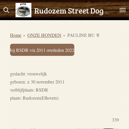
Ga
Rudozem Street Dog Rescue
direct
naar
de
Home
»
ONZE HONDEN
»
PAULINE BU ✞
hoofdinhoud
bij RSDR v/a 2011 overleden 2022
geslacht: vrouwelijk
geboren: ± 30 november 2011
verblijfplaats: RSDR
plaats: Rudozem(Elhovets)
339