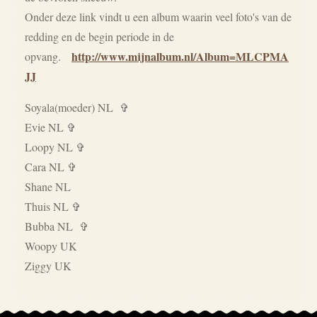
Onder deze link vindt u een album waarin veel foto's van de
redding en de begin periode in de
http://www.mijnalbum.nl/Album=MLCPMA
opvang.
JJ
Soyala(moeder) NL ✞
Evie NL ✞
Loopy NL ✞
Cara NL ✞
Shane NL
Thuis NL ✞
Bubba NL ✞
Woopy UK
Ziggy UK