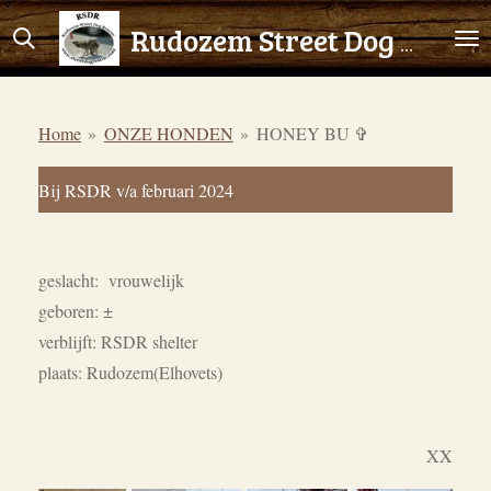
Ga
Rudozem Street Dog Rescue
direct
naar
de
Home
»
ONZE HONDEN
»
HONEY BU ✞
hoofdinhoud
Bij RSDR v/a februari 2024
geslacht: vrouwelijk
geboren: ±
verblijft: RSDR shelter
plaats: Rudozem(Elhovets)
XX