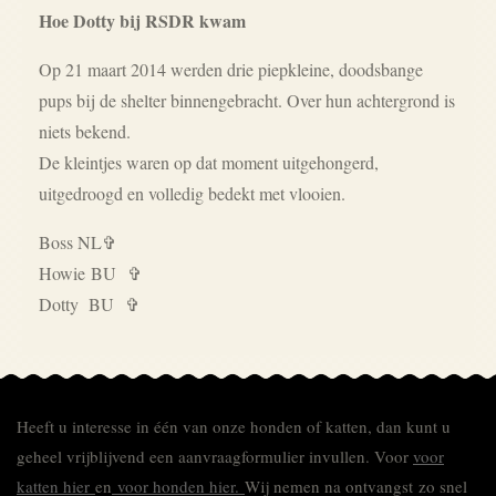
Hoe Dotty bij RSDR kwam
Op 21 maart 2014 werden drie piepkleine, doodsbange
pups bij de shelter binnengebracht. Over hun achtergrond is
niets bekend.
De kleintjes waren op dat moment uitgehongerd,
uitgedroogd en volledig bedekt met vlooien.
Boss NL✞
Howie
BU
✞
Dotty BU
✞
Heeft u interesse in één van onze honden of katten, dan kunt u
geheel vrijblijvend een aanvraagformulier invullen.
Voor
voor
katten hier
en
voor honden hier.
Wij nemen na ontvangst zo snel