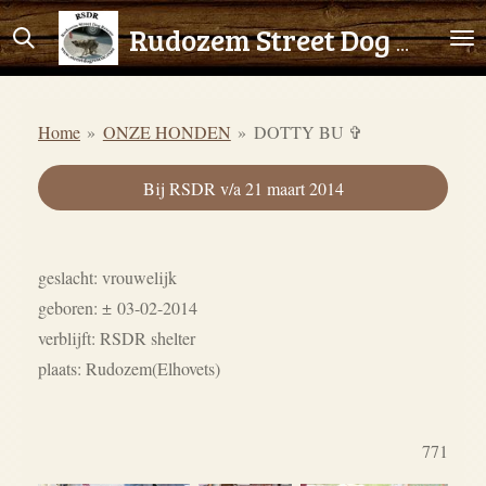
Ga
Rudozem Street Dog Rescue
direct
naar
de
Home
»
ONZE HONDEN
»
DOTTY BU ✞
hoofdinhoud
Bij RSDR v/a 21 maart 2014
geslacht: vrouwelijk
geboren:
±
03-02-2014
verblijft: RSDR shelter
plaats: Rudozem(Elhovets)
771