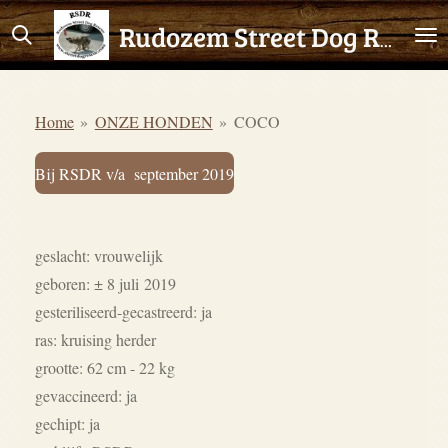
Ga
Rudozem Street Dog Rescue
direct
naar
de
Home
»
ONZE HONDEN
»
COCO
hoofdinhoud
Bij RSDR v/a september 2019
geslacht: vrouwelijk
geboren: ± 8 juli
2019
gesteriliseerd-gecastreerd: ja
ras: kruising herder
grootte: 62 cm - 22 kg
gevaccineerd: ja
gechipt: ja