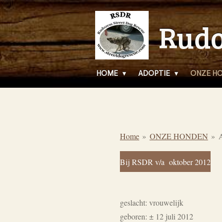
Ga
Rudo
direct
naar
de
hoofdinhoud
HOME
ADOPTIE
ONZE H
Home
»
ONZE HONDEN
»
Bij RSDR v/a oktober 2012
geslacht: vrouwelijk
geboren: ± 12 juli 2012