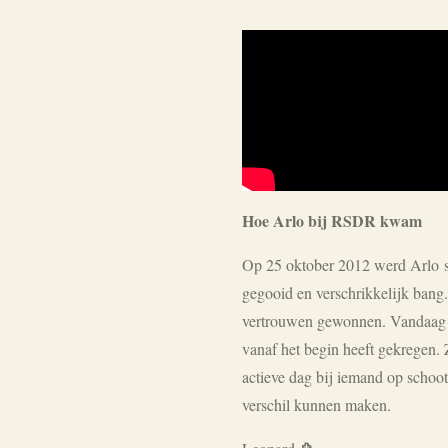
Hoe Arlo bij RSDR kwam
Op 25 oktober 2012 werd Arlo s
gegooid en verschrikkelijk bang
vertrouwen gewonnen. Vandaag de
vanaf het begin heeft gekregen. 
actieve dag bij iemand op schoot
verschil kunnen maken.