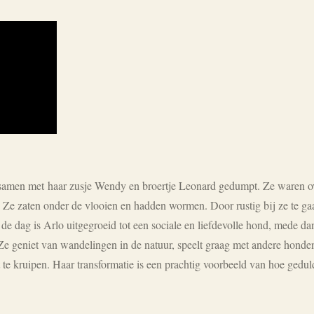
amen met haar zusje Wendy en broertje Leonard gedumpt. Ze waren o
. Ze zaten onder de vlooien en hadden wormen. Door rustig bij ze te g
 dag is Arlo uitgegroeid tot een sociale en liefdevolle hond, mede dan
Ze geniet van wandelingen in de natuur, speelt graag met andere honden
 te kruipen. Haar transformatie is een prachtig voorbeeld van hoe gedul