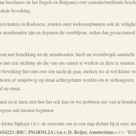
n brochures (in het Engels en Bulgaars) over castratie/sterilisatie besch
okale bevolking.
 (en katten) in Rudozem, zouden onze toekomstplannen ook de veiligh
r straathonden zijn en degenen die overblijven, zullen dan gevaccineerd
ooral met betrekking tot de straathonden, heeft nu wereldwijde aandac
 met een stichting als die van ons samen te werken en deze te steunen
 bevolking hier niet over één nacht ijs gaat, merken we al wel kleine ve
oten of simpelweg op straat achtergelaten werden om te verhongeren,
 op straat.
nen en te laten zien hoe het ook kan en we proberen ons vast te houden 
 ergens zult moeten beginnen.
kleine bijdrage t.b.v. de renovatie om zo een stap dichter bij al onze do
654223
BIC: INGBNL2A) t.n.v. D. Beijer, Amsterdam
(
o.v.v. “RS