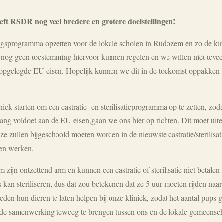
eft RSDR nog veel bredere en grotere doelstellingen!
ngsprogramma opzetten voor de lokale scholen in Rudozem en zo de kin
nog geen toestemming hiervoor kunnen regelen en we willen niet teveel
 opgelegde EU eisen. Hopelijk kunnen we dit in de toekomst oppakken 
ek starten om een castratie- en sterilisatieprogramma op te zetten, zo
ng voldoet aan de EU eisen,gaan we ons hier op richten. Dit moet uit
ze zullen bijgeschoold moeten worden in de nieuwste castratie/sterilisat
nen werken.
zijn ontzettend arm en kunnen een castratie of sterilisatie niet betale
 kan steriliseren, dus dat zou betekenen dat ze 5 uur moeten rijden naar 
en hun dieren te laten helpen bij onze kliniek, zodat het aantal pups
de samenwerking teweeg te brengen tussen ons en de lokale gemeensch