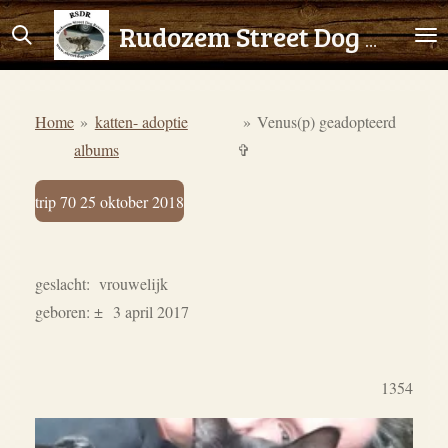
Ga
Rudozem Street Dog Rescue
direct
naar
de
Home
»
katten- adoptie
»
Venus(p) geadopteerd
hoofdinhoud
albums
✞
trip 70 25 oktober 2018
geslacht: vrouwelijk
geboren: ± 3 april 2017
1354