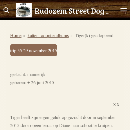
Ga
Rudozem Street Dog Rescue
direct
naar
de
Home
»
katten- adoptie albums
»
Tiger(k) geadopteerd
hoofdinhoud
trip 55 29 november 2015
geslacht: mannelijk
geboren:
± 26 juni 2015
XX
​Tiger heeft zijn eigen geluk op gezocht door in september
2015 door opeen terras op Diane haar schoot te kruipen.