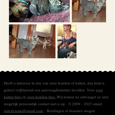
Heeft u interesse in één van onze honden of katten, dan kunt u
geheel vrijblijvend een aanvraagformulier invullen.
Voor
voor
katten hier
en
voor honden hier.
Wij nemen na ontvangst zo snel
mogelijk persoonlijk contact met u op. © 2009 - 2023 email:
rsdr.nl.team@gmail.com
. Betalingen of donaties mogen