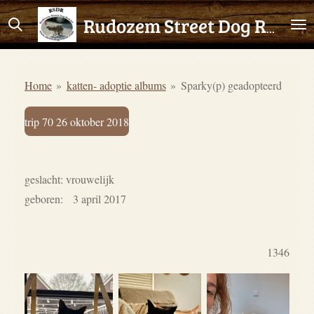
Ga
Rudozem Street Dog Rescue
direct
naar
de
Home
»
katten- adoptie albums
»
Sparky(p) geadopteerd
hoofdinhoud
trip 70 26 oktober 2018
geslacht: vrouwelijk
geboren: 3 april 2017
1346