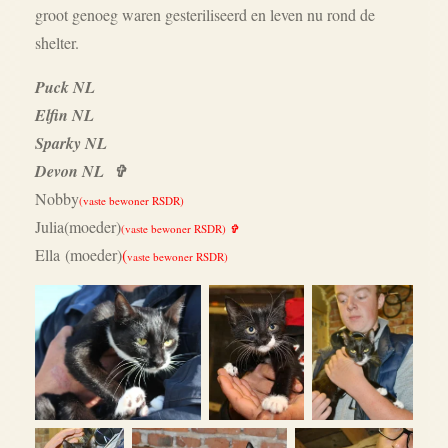
groot genoeg waren gesteriliseerd en leven nu rond de
shelter.
Puck NL
Elfin NL
Sparky NL
Devon NL ✞
Nobby
(vaste bewoner RSDR)
Julia
(moeder)
(vaste bewoner RSDR)
✞
Ella (moeder)
(
vaste bewoner RSDR)