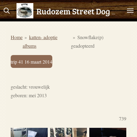
Ga
Rudozem Street Dog Rescue
direct
naar
de
Home
»
katten- adoptie
»
Snowflake(p)
hoofdinhoud
albums
geadopteerd
trip 41 16 maart 2014
geslacht: vrouwelijk
geboren: mei 2013
739