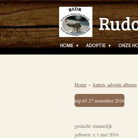
Ga
Rudo
direct
naar
de
hoofdinhoud
HOME
ADOPTIE
ONZE H
Home
»
katten- adoptie albums
trip 65 27 november 2016
geslacht: mannelijk
geboren: ± 1 mei 2016