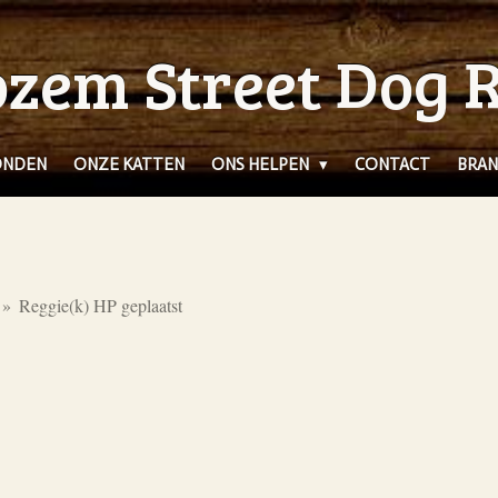
zem Street Dog 
ONDEN
ONZE KATTEN
ONS HELPEN
CONTACT
BRAN
»
Reggie(k) HP geplaatst