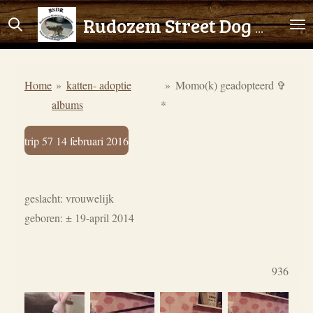
Ga
Rudozem Street Dog Rescue
direct
naar
de
Home
»
katten- adoptie
»
Momo(k) geadopteerd ✞
hoofdinhoud
albums
*
trip 57 14 februari 2016
geslacht: vrouwelijk
geboren:
± 19-april 2014
936