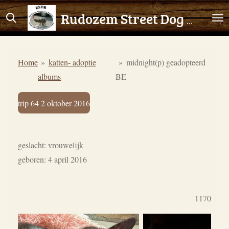
Ga
Rudozem Street Dog Rescue
direct
naar
de
Home
»
katten- adoptie
»
midnight(p) geadopteerd
hoofdinhoud
albums
BE
trip 64 2 oktober 2016
geslacht: vrouwelijk
geboren: 4 april 2016
1170