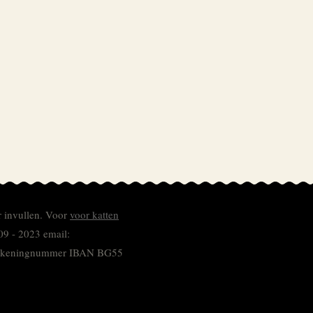
r invullen.
Voor
voor katten
09 - 2023 email:
 rekeningnummer
IBAN BG55