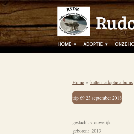
Ga
Rudo
direct
naar
de
hoofdinhoud
HOME
ADOPTIE
ONZE H
Home
»
katten- adoptie albums
trip 69 23 september 2018
geslacht: vrouwelijk
geboren: 2013