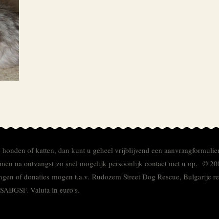
e honden of katten, dan kunt u geheel vrijblijvend een aanvraagformulie
men na ontvangst zo snel mogelijk persoonlijk contact met u op. © 20
ingen of donaties mogen t.a.v. Rudozem Street Dog Rescue, Bulgarije
TSABGSF.
Valuta in euro's.