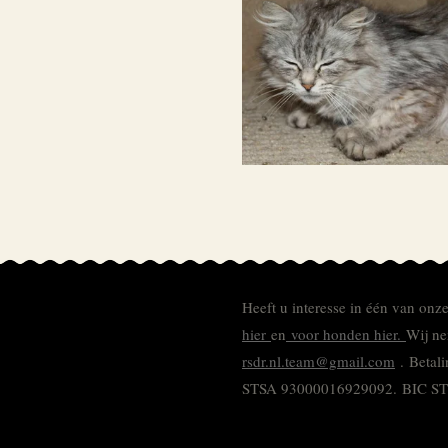
Heeft u interesse in één van onz
hier
en
voor honden hier.
Wij ne
rsdr.nl.team@gmail.com
. Betal
STSA 93000016929092.
BIC S