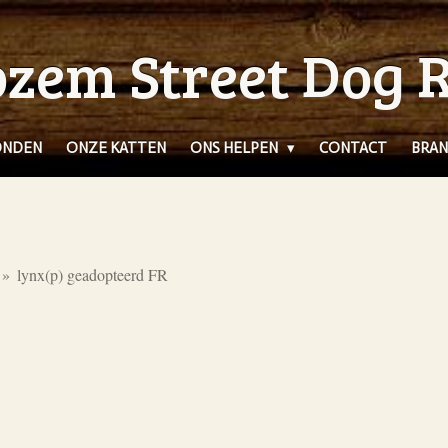
zem Street Dog 
ONDEN
ONZE KATTEN
ONS HELPEN
CONTACT
BRAN
»
lynx(p) geadopteerd FR