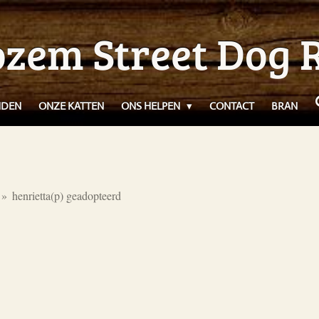
zem Street Dog 
NDEN
ONZE KATTEN
ONS HELPEN
CONTACT
BRAN
»
henrietta(p) geadopteerd