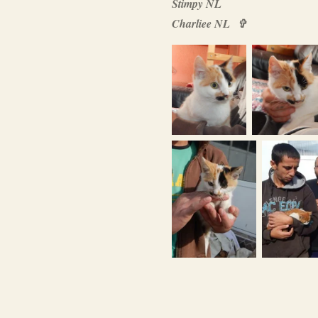
Stimpy NL
Charliee NL
✞