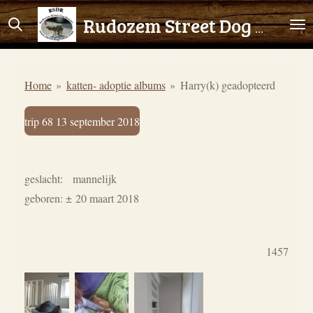
Ga
Rudozem Street Dog Rescue
direct
naar
de
Home
»
katten- adoptie albums
»
Harry(k) geadopteerd
hoofdinhoud
trip 68 13 september 2018
geslacht: mannelijk
geboren: ± 20 maart 2018
1457