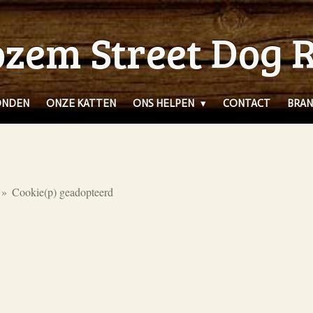
zem Street Dog 
ONDEN
ONZE KATTEN
ONS HELPEN
CONTACT
BRAN
»
Cookie(p) geadopteerd