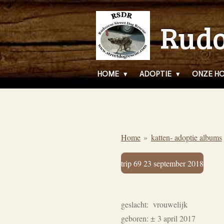
Ga
Rudo
direct
naar
de
hoofdinhoud
HOME
ADOPTIE
ONZE H
Home
»
katten- adoptie albums
trip 69 23 september 2018
geslacht: vrouwelijk
geboren: ± 3 april 2017