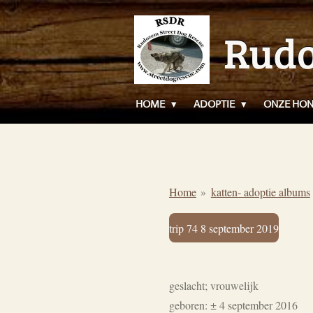
Ga
Rudo
direct
naar
de
hoofdinhoud
HOME
ADOPTIE
ONZE HO
Home
»
katten- adoptie albums
trip 74 8 september 2019
geslacht; vrouwelijk
geboren: ± 4 september 2016