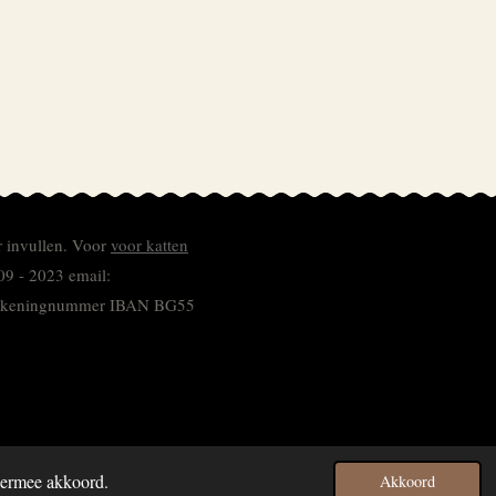
r invullen.
Voor
voor katten
09 - 2023 email:
 rekeningnummer
IBAN BG55
hiermee akkoord.
Akkoord