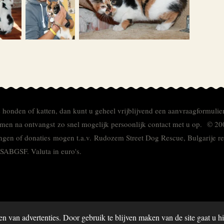
e honden of katten, dan kunt u geheel vrijblijvend een aanvraagformulie
men na ontvangst zo snel mogelijk persoonlijk contact met u op. © 20
ingen of donaties mogen t.a.v. Rudozem Street Dog Rescue, Bulgarije
TSABGSF.
Valuta in euro's.
en van advertenties. Door gebruik te blijven maken van de site gaat u 