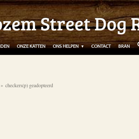
zem Street Dog 
NDEN
ONZE KATTEN
ONS HELPEN
CONTACT
BRAN
»
checkers(p) geadopteerd