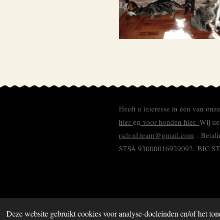
Heeft u interesse in één van onz
hier
en
voor honden hier.
Wij ne
rsdr.nl.team@gmail.com
. Betal
STSA 93000016929092.
BIC S
Deze website gebruikt cookies voor analyse-doeleinden en/of het ton