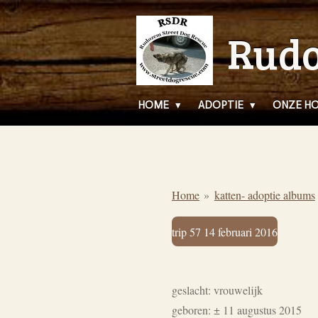
Ga
Rudo
direct
naar
de
hoofdinhoud
HOME
ADOPTIE
ONZE H
Home
»
katten- adoptie albums
trip 57 14 februari 2016
geslacht: vrouwelijk
geboren:
± 11 augustus 2015