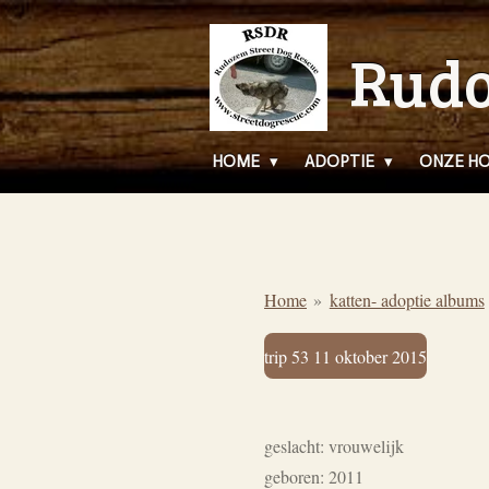
Ga
Rudo
direct
naar
de
hoofdinhoud
HOME
ADOPTIE
ONZE H
Home
»
katten- adoptie albums
trip 53 11 oktober 2015
geslacht: vrouwelijk
geboren: 2011