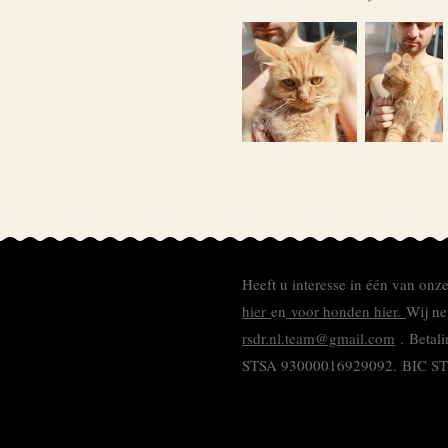
Heeft u interesse in één van onz
hier
en
voor honden hier.
Wij ne
rsdr.nl.team@gmail.com
. Betal
STSA 93000016929092.
BIC S