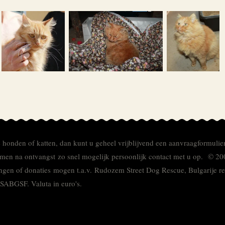
e honden of katten, dan kunt u geheel vrijblijvend een aanvraagformulie
men na ontvangst zo snel mogelijk persoonlijk contact met u op. © 20
ingen of donaties mogen t.a.v. Rudozem Street Dog Rescue, Bulgarije
TSABGSF.
Valuta in euro's.