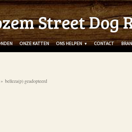
zem Street Dog 
ONDEN
ONZE KATTEN
ONS HELPEN
CONTACT
BRAN
»
belleza(p) geadopteerd