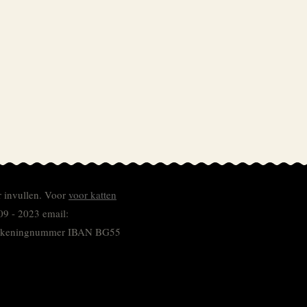
r invullen.
Voor
voor katten
09 - 2023 email:
 rekeningnummer
IBAN BG55