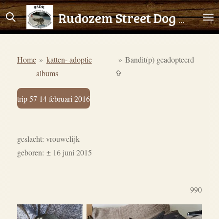
Ga
Rudozem Street Dog Rescue
direct
naar
de
Home
»
katten- adoptie
»
Bandit(p) geadopteerd
hoofdinhoud
albums
✞
trip 57 14 februari 2016
geslacht: vrouwelijk
geboren:
±
16 juni 2015
990